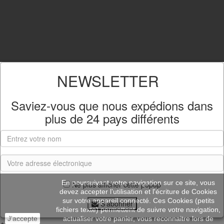
NEWSLETTER
Saviez-vous que nous expédions dans
plus de
24 pays différents
En poursuivant votre navigation sur ce site, vous
Ne plus afficher cette popup
devez accepter l’utilisation et l'écriture de Cookies
sur votre appareil connecté. Ces Cookies (petits
S'abonner
fichiers texte) permettent de suivre votre navigation,
J'accepte
actualiser votre panier, vous reconnaitre lors de