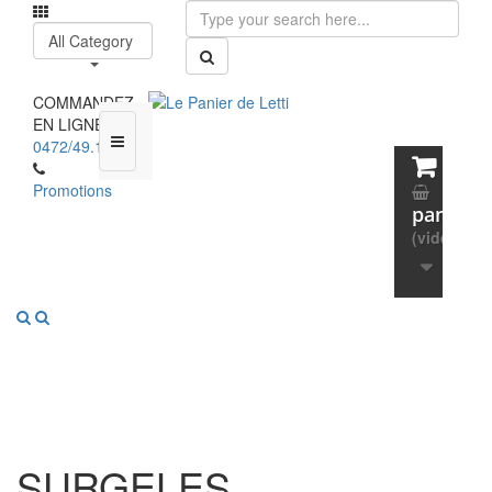
All Category
COMMANDEZ
EN LIGNE :
0472/49.13.65
Promotions
panier
(vide)
SURGELES