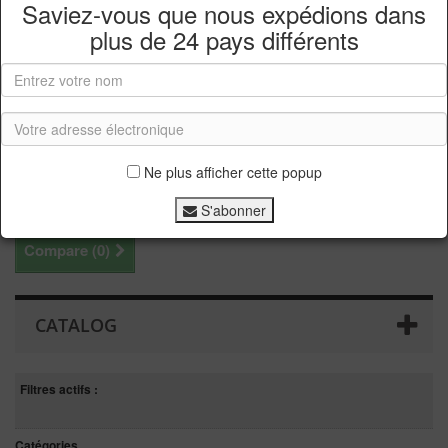
produits secs
Saviez-vous que nous expédions dans
plus de
24 pays différents
Grissinis fromage
2,93 €
En stock
Ne plus afficher cette popup
S'abonner
Compare (
0
)
CATALOG
Filtres actifs :
Catégories