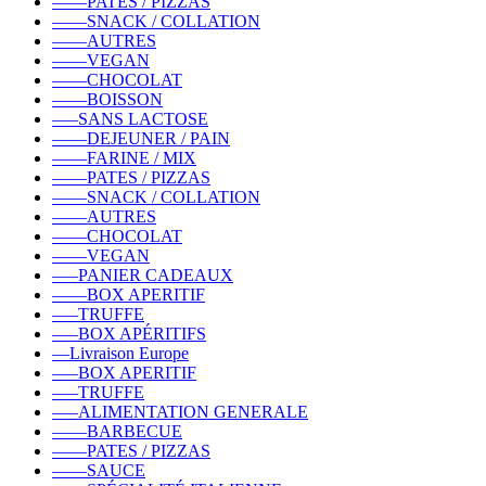
––––PATES / PIZZAS
––––SNACK / COLLATION
––––AUTRES
––––VEGAN
––––CHOCOLAT
––––BOISSON
–––SANS LACTOSE
––––DEJEUNER / PAIN
––––FARINE / MIX
––––PATES / PIZZAS
––––SNACK / COLLATION
––––AUTRES
––––CHOCOLAT
––––VEGAN
–––PANIER CADEAUX
––––BOX APERITIF
–––TRUFFE
–––BOX APÉRITIFS
––Livraison Europe
–––BOX APERITIF
–––TRUFFE
–––ALIMENTATION GENERALE
––––BARBECUE
––––PATES / PIZZAS
––––SAUCE