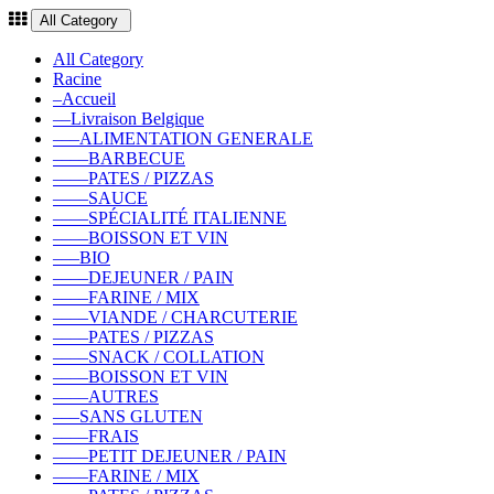
All Category
All Category
Racine
–Accueil
––Livraison Belgique
–––ALIMENTATION GENERALE
––––BARBECUE
––––PATES / PIZZAS
––––SAUCE
––––SPÉCIALITÉ ITALIENNE
––––BOISSON ET VIN
–––BIO
––––DEJEUNER / PAIN
––––FARINE / MIX
––––VIANDE / CHARCUTERIE
––––PATES / PIZZAS
––––SNACK / COLLATION
––––BOISSON ET VIN
––––AUTRES
–––SANS GLUTEN
––––FRAIS
––––PETIT DEJEUNER / PAIN
––––FARINE / MIX