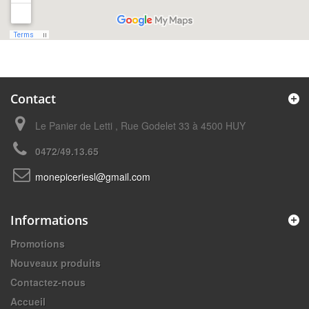
Contact
Le Panier de Letti , Rue Godelet 33 à 4500 HUY
0472/49.13.65
monepiceriesl@gmail.com
Informations
Promotions
Nouveaux produits
Contactez-nous
Accueil