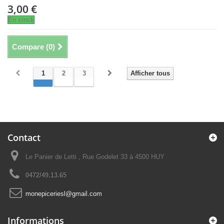
3,00 €
En stock
Compare (
0
)
1
2
3
Afficher tous
Contact
Le Panier de Letti , Rue Godelet 33 à 4500 HUY
0472/49.13.65
monepiceriesl@gmail.com
Informations