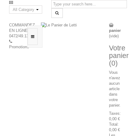
All Category
COMMANDEZ
EN LIGNE :
panier
0472/49.13.65
(vide)
Votre
Promotions
panier
(0)
Vous
n'avez
aucun
article
dans
votre
panier.
Taxes:
0,00 €
Total:
0,00 €
Les