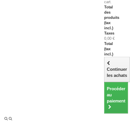
cart.
Total
des
produits
(tax
incl.)
Taxes
0,00 €
Total
(tax
incl.)
Continuer
les achats
Procéder
au
paiement