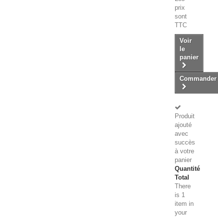
prix
sont
TTC
Voir
le
panier
Commander
Produit
ajouté
avec
succès
à votre
panier
Quantité
Total
There
is 1
item in
your