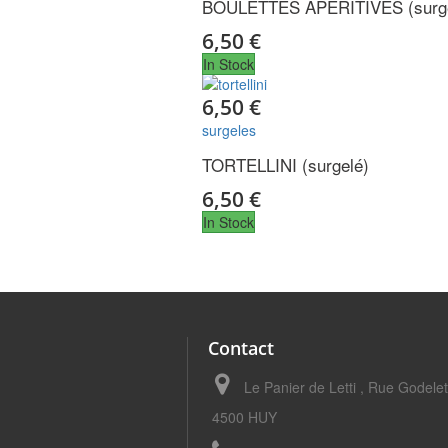
BOULETTES APERITIVES (surge
6,50 €
In Stock
6,50 €
surgeles
TORTELLINI (surgelé)
6,50 €
In Stock
Contact
Le Panier de Letti , Rue Godele
4500 HUY