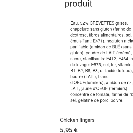
produit
Eau, 32% CREVETTES grises,
chapelure sans gluten (farine de r
dextrose, fibres alimentaires, sel,
émulsifiant: E471), nogluten mél
panifiable (amidon de BLÉ (sans
gluten), poudre de LAIT écrémé,
sucre, stabilisants: E412, E464, 
de levage: E575, sel, fer, vitamin
B1, B2, B6, B3, et l'acide folique),
beurre (LAIT), blanc
d'OEUF(fermiers), amidon de riz,
LAIT, jaune d'OEUF (fermiers),
concentré de tomate, farine de ri
sel, gélatine de porc, poivre.
Chicken fingers
5,95 €