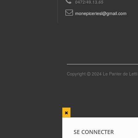
0472/49.13.65
monepiceriesl@gmail.com
Copyright
2024 Le Panier de Letti 
SE CONNECTER