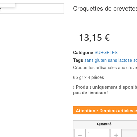
Croquettes de crevette
13,15 €
Catégorie
SURGELES
Tags
sans gluten
sans lactose
s
Croquettes artisanales aux crevet
65 gr x 4 pièces
! Produit uniquement disponible
pas de livraison!
Attention : Derniers articles 
Quantité