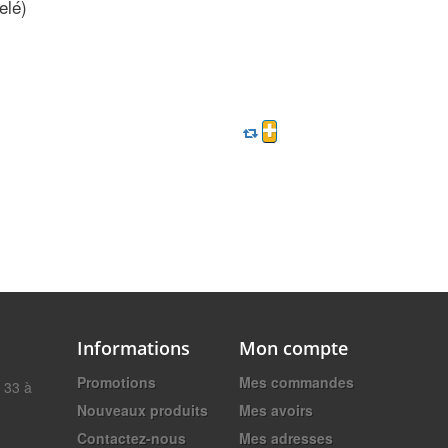
lé)
Informations
Mon compte
Promotions
Mes commandes
t 33 à
Nouveaux produits
Mes avoirs
Contactez-nous
Mes adresses