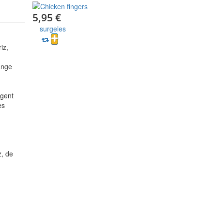
5,95 €
surgeles
iz,
ange
agent
es
z, de