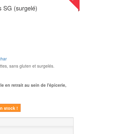
s SG (surgelé)
char
tes, sans gluten et surgelés.
 en retrait au sein de l'épicerie,
en stock !