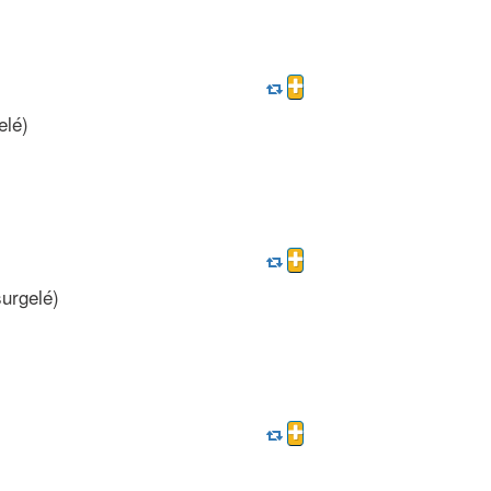
elé)
urgelé)