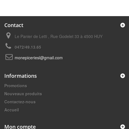
Contact
Le Panier de Letti , Rue Godelet 33 à 4500 HUY
0472/49.13.65
monepiceriesl@gmail.com
Informations
Promotions
Nouveaux produits
Contactez-nous
Accueil
Mon compte