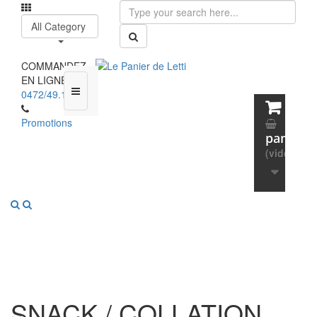
All Category
COMMANDEZ
EN LIGNE :
0472/49.13.65
Promotions
panier
(vide)
SNACK / COLLATION