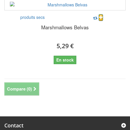
produits secs
Marshmallows Belvas
5,29 €
En stock
Compare (
0
)
Contact