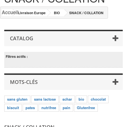
Accueil
Livraison Europe
BIO
SNACK / COLLATION
CATALOG
Filtres actifs :
MOTS-CLÉS
sans gluten
sans lactose
schar
bio
chocolat
biscuit
pates
nutrifree
pain
Glutenfree