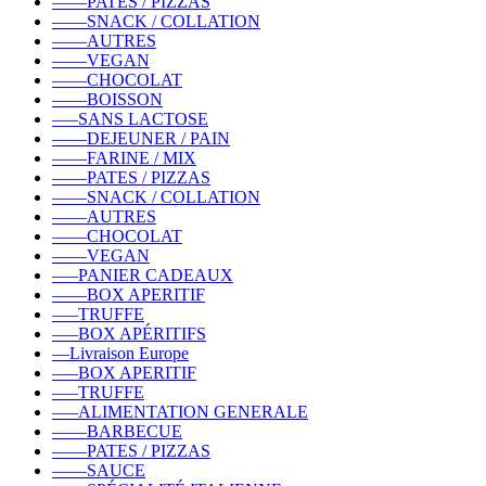
––––PATES / PIZZAS
––––SNACK / COLLATION
––––AUTRES
––––VEGAN
––––CHOCOLAT
––––BOISSON
–––SANS LACTOSE
––––DEJEUNER / PAIN
––––FARINE / MIX
––––PATES / PIZZAS
––––SNACK / COLLATION
––––AUTRES
––––CHOCOLAT
––––VEGAN
–––PANIER CADEAUX
––––BOX APERITIF
–––TRUFFE
–––BOX APÉRITIFS
––Livraison Europe
–––BOX APERITIF
–––TRUFFE
–––ALIMENTATION GENERALE
––––BARBECUE
––––PATES / PIZZAS
––––SAUCE