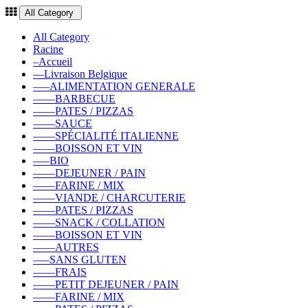
All Category
All Category
Racine
–Accueil
––Livraison Belgique
–––ALIMENTATION GENERALE
––––BARBECUE
––––PATES / PIZZAS
––––SAUCE
––––SPÉCIALITÉ ITALIENNE
––––BOISSON ET VIN
–––BIO
––––DEJEUNER / PAIN
––––FARINE / MIX
––––VIANDE / CHARCUTERIE
––––PATES / PIZZAS
––––SNACK / COLLATION
––––BOISSON ET VIN
––––AUTRES
–––SANS GLUTEN
––––FRAIS
––––PETIT DEJEUNER / PAIN
––––FARINE / MIX