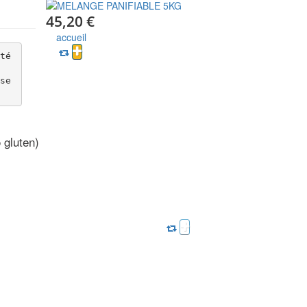
45,20 €
accueil
té 
se
gluten)