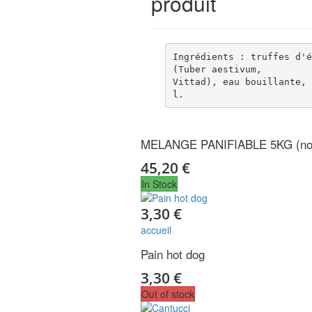
produit
Ingrédients : truffes d'é
(Tuber aestivum,

Vittad), eau bouillante, 
l.
MELANGE PANIFIABLE 5KG (no 
45,20 €
In Stock
3,30 €
accueil
Pain hot dog
3,30 €
Out of stock