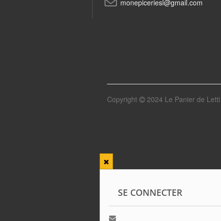
monepiceriesl@gmail.com
Copyright
2024 Le Panier de Letti 
SE CONNECTER