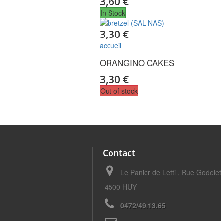
3,60 €
In Stock
3,30 €
accueil
ORANGINO CAKES
3,30 €
Out of stock
Contact
Le Panier de Letti , Rue Godele
4500 HUY
0472/49.13.65