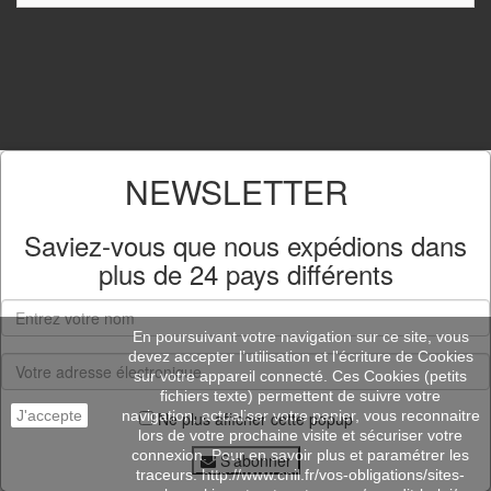
NEWSLETTER
Saviez-vous que nous expédions dans
plus de
24 pays différents
En poursuivant votre navigation sur ce site, vous
devez accepter l’utilisation et l'écriture de Cookies
sur votre appareil connecté. Ces Cookies (petits
fichiers texte) permettent de suivre votre
J'accepte
navigation, actualiser votre panier, vous reconnaitre
Ne plus afficher cette popup
lors de votre prochaine visite et sécuriser votre
connexion. Pour en savoir plus et paramétrer les
S'abonner
traceurs: http://www.cnil.fr/vos-obligations/sites-